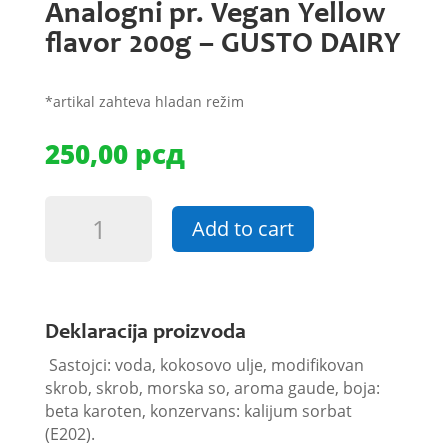
Analogni pr. Vegan Yellow
flavor 200g – GUSTO DAIRY
*artikal zahteva hladan režim
250,00
рсд
Analogni
Add to cart
pr.
Vegan
Yellow
flavor
200g
Deklaracija proizvoda
-
Sastojci: voda, kokosovo ulje, modifikovan
GUSTO
skrob, skrob, morska so, aroma gaude, boja:
DAIRY
beta karoten, konzervans: kalijum sorbat
quantity
(E202).