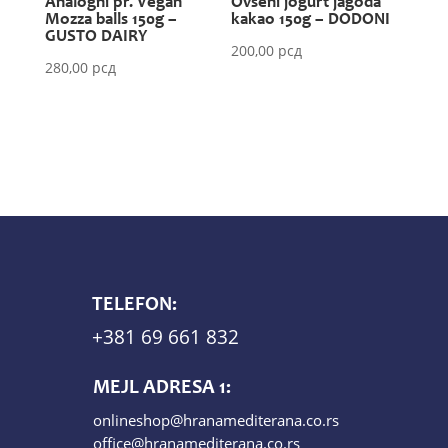
Analogni pr. Vegan
Ovseni jogurt jagoda
Mozza balls 150g –
kakao 150g – DODONI
GUSTO DAIRY
200,00
рсд
280,00
рсд
TELEFON:
+381 69 661 832
MEJL ADRESA 1:
onlineshop@hranamediterana.co.rs
office@hranamediterana.co.rs