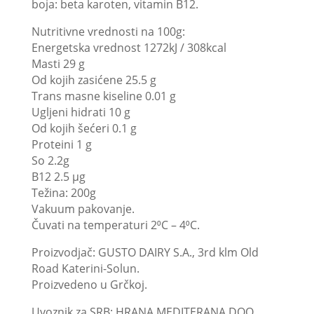
boja: beta karoten, vitamin B12.
Nutritivne vrednosti na 100g:
Energetska vrednost 1272kJ / 308kcal
Masti 29 g
Od kojih zasićene 25.5 g
Trans masne kiseline 0.01 g
Ugljeni hidrati 10 g
Od kojih šećeri 0.1 g
Proteini 1 g
So 2.2g
B12 2.5 μg
Težina: 200g
Vakuum pakovanje.
Čuvati na temperaturi 2⁰C – 4⁰C.
Proizvodjač: GUSTO DAIRY S.A., 3rd klm Old
Road Katerini-Solun.
Proizvedeno u Grčkoj.
Uvoznik za SRB: HRANA MEDITERANA DOO,