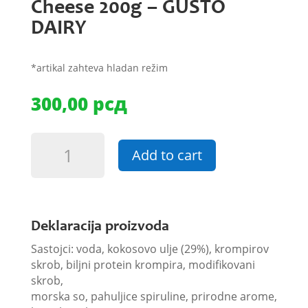
Cheese 200g – GUSTO
DAIRY
*artikal zahteva hladan režim
300,00
рсд
Analogni
Add to cart
pr.
Vegan
Blue
Cheese
200g
Deklaracija proizvoda
-
Sastojci: voda, kokosovo ulje (29%), krompirov
GUSTO
skrob, biljni protein krompira, modifikovani
DAIRY
skrob,
quantity
morska so, pahuljice spiruline, prirodne arome,