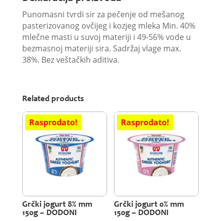
Punomasni tvrdi sir za pečenje od mešanog
pasterizovanog ovčijeg i kozjeg mleka Min. 40%
mlečne masti u suvoj materiji i 49-56% vode u
bezmasnoj materiji sira. Sadržaj vlage max.
38%. Bez veštačkih aditiva.
Related products
Grčki jogurt 8% mm
Grčki jogurt 0% mm
150g – DODONI
150g – DODONI