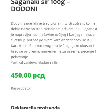
Saganaki sir 100g –
DODONI
Dodoni saganaki je tradicionalni tvrdi žuti sir, koji je
dobio naziv po tradicionalnom grčkom jelu. Saganaki
je napravljen od mešavine ovčijeg i kozijeg mleka, a
svetski je poznat po svom karakterističnom ukusu.
Karakteristično kod ovog sira je što je jako ukusan i
brzo se priprema, namenjen je za prženje, pečenje I
pohovanje.
*artikal zahteva hladan režim
450,00
рсд
Rasprodato!
Deklaracija proizvoda