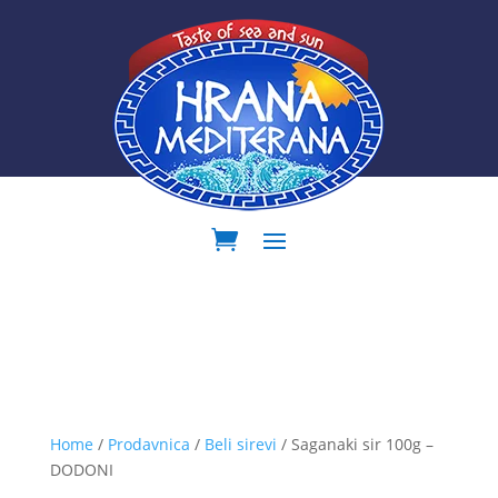
Home
/
Prodavnica
/
Beli sirevi
/ Saganaki sir 100g –
DODONI