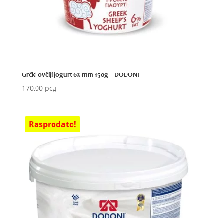
Grčki ovčiji jogurt 6% mm 150g – DODONI
170,00
рсд