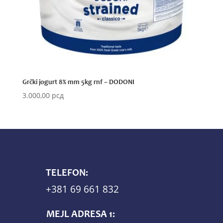
Grčki jogurt 8% mm 5kg rnf – DODONI
3.000,00
рсд
TELEFON:
+381 69 661 832
MEJL ADRESA 1: