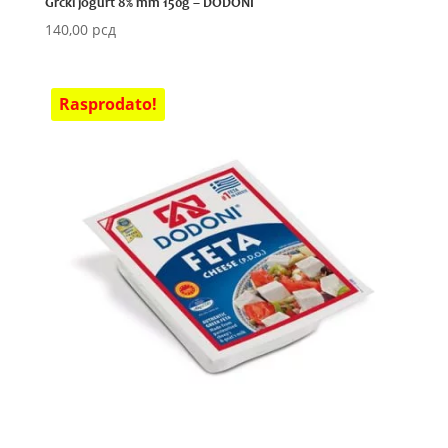
Grčki jogurt 8% mm 150g – DODONI
140,00
рсд