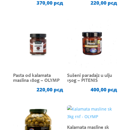
370,00
рсд
220,00
рсд
Pasta od kalamata
Sušeni paradajz u ulju
maslina 180g – OLYMP
150g – PITENIS
220,00
рсд
400,00
рсд
Kalamata masline sk