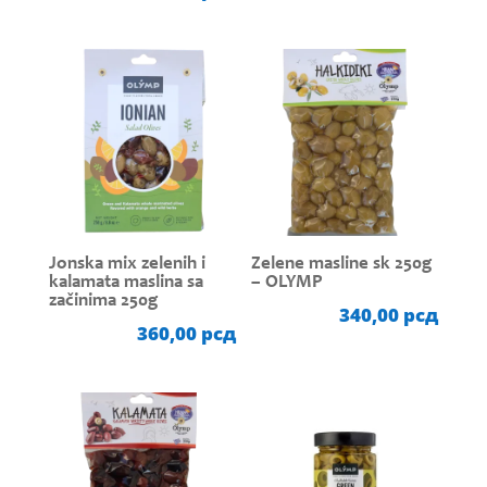
Jonska mix zelenih i
Zelene masline sk 250g
kalamata maslina sa
– OLYMP
začinima 250g
340,00
рсд
360,00
рсд