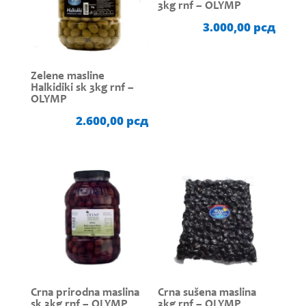
3kg rnf – OLYMP
3.000,00
рсд
Zelene masline
Halkidiki sk 3kg rnf –
OLYMP
2.600,00
рсд
Crna prirodna maslina
Crna sušena maslina
sk 3kg rnf – OLYMP
3kg rnf – OLYMP