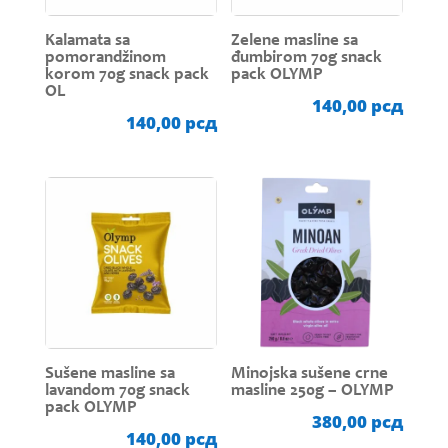
Kalamata sa
Zelene masline sa
pomorandžinom
đumbirom 70g snack
korom 70g snack pack
pack OLYMP
OL
140,00
рсд
140,00
рсд
Sušene masline sa
Minojska sušene crne
lavandom 70g snack
masline 250g – OLYMP
pack OLYMP
380,00
рсд
140,00
рсд