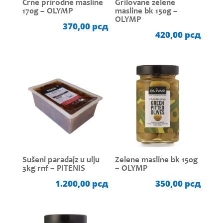
Crne prirodne masline
Grilovane zelene
170g – OLYMP
masline bk 150g –
OLYMP
370,00
рсд
420,00
рсд
Sušeni paradajz u ulju
Zelene masline bk 150g
3kg rnf – PITENIS
– OLYMP
1.200,00
рсд
350,00
рсд