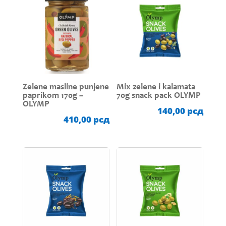
Zelene masline punjene
Mix zelene i kalamata
paprikom 170g –
70g snack pack OLYMP
OLYMP
140,00
рсд
410,00
рсд