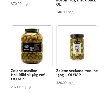
korom 70g snack pack
370,00
рсд
OL
140,00
рсд
Zelene masline
Zelene seckane masline
Halkidiki sk 3kg rnf –
150g – OLYMP
OLYMP
320,00
рсд
2.600,00
рсд