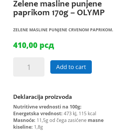
Zelene masline punjene
paprikom 170g – OLYMP
ZELENE MASLINE PUNJENE CRVENOM PAPRIKOM.
410,00
рсд
Zelene
Add to cart
masline
punjene
paprikom
170g
-
Deklaracija proizvoda
OLYMP
Nutritivne vrednosti na 100g:
quantity
Energetska vrednost:
473 kJ, 115 kcal
Masnoće:
11,5g od čega zasićene
masne
kiseline:
1,8g