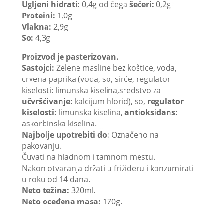
Ugljeni hidrati:
0,4g od čega
šećeri:
0,2g
Proteini:
1,0g
Vlakna:
2,9g
So:
4,3g
Proizvod je pasterizovan.
Sastojci:
Zelene masline bez koštice, voda,
crvena paprika (voda, so, sirće, regulator
kiselosti: limunska kiselina,sredstvo za
učvršćivanje:
kalcijum hlorid), so,
regulator
kiselosti:
limunska kiselina,
antioksidans:
askorbinska kiselina.
Najbolje upotrebiti do:
Označeno na
pakovanju.
Čuvati na hladnom i tamnom mestu.
Nakon otvaranja držati u frižideru i konzumirati
u roku od 14 dana.
Neto težina:
320ml.
Neto oceđena masa:
170g.