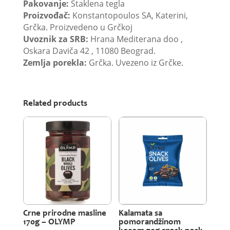
Pakovanje:
Staklena tegla
Proizvođač:
Konstantopoulos SA, Katerini,
Grčka. Proizvedeno u Grčkoj
Uvoznik za SRB:
Hrana Mediterana doo ,
Oskara Daviča 42 , 11080 Beograd.
Zemlja porekla:
Grčka. Uvezeno iz Grčke.
Related products
Crne prirodne masline
Kalamata sa
170g – OLYMP
pomorandžinom