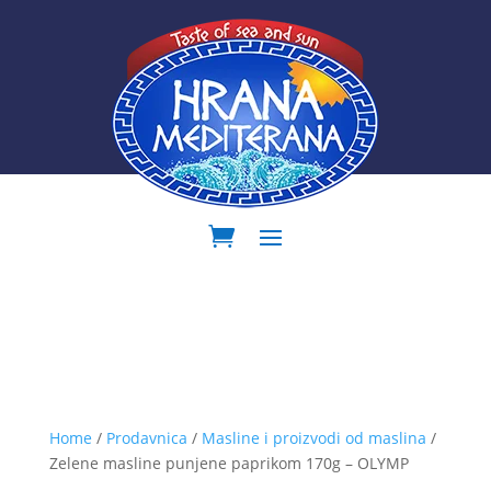
Home
/
Prodavnica
/
Masline i proizvodi od maslina
/
Zelene masline punjene paprikom 170g – OLYMP