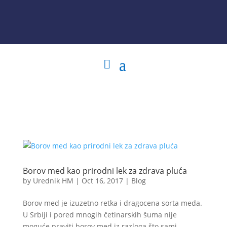
Borov med kao prirodni lek za zdrava pluća
by
Urednik HM
|
Oct 16, 2017
|
Blog
Borov med je izuzetno retka i dragocena sorta meda.
U Srbiji i pored mnogih četinarskih šuma nije
moguće praviti borov med iz razloga što sami