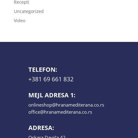
Recepti
Uncategorized
Video
TELEFON:
+381 69 661 832
MEJL ADRESA 1:
onlineshop@hranamediterana.co.rs
office@hranamediterana.co.rs
ADRESA:
Oskara Daviča 42