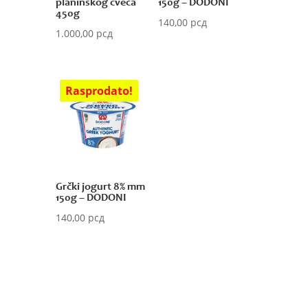
planinskog cveća
150g – DODONI
450g
140,00
рсд
1.000,00
рсд
Grčki jogurt 8% mm
150g – DODONI
140,00
рсд