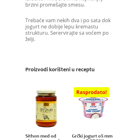
brzini promešajte smesu.
Trebaće vam nekih dva i po sata dok
jogurt ne dobije lepu kremastu
strukturu. Serervirajte sa voćem po
želji.
Proizvodi korišteni u receptu
Sithon med od
Grčki jogurt 0% mm