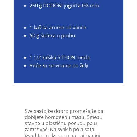
250 g DODONI jogurta 0% mm
1 kašika arome od vanile
50 g šećera u prahu
1 1/2 kašika SITHON meda
Voće za serviranje po želji
Sve sastojke dobro promešajte da
dobijete homogenu masu. Smesu
stavite u plastičnu posudu pa u
zamrzivač. Na svakih pola sata
izvadite i mikserom na najmanjoj